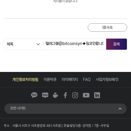
게시물이 없습니다.
목록
카
네
네
페
인
유
링
카
이
이
이
스
튜
크
개인정보처리방침
이용약관
마이페이지
FAQ
사업자정보확인
오
버
버
스
타
브
드
톡
블
카
북
그
인
로
페
램
그
관련 사이트
주소 : 서울시 서초구 서초중앙로 48 (서초동), 한솔빌딩 6층-강의장 / 7층-사무실