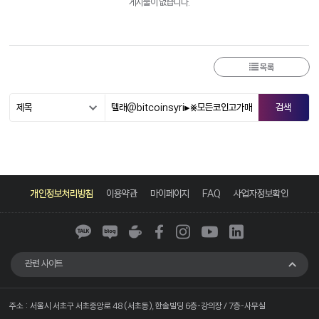
게시물이 없습니다.
목록
카
네
네
페
인
유
링
카
이
이
이
스
튜
크
개인정보처리방침
이용약관
마이페이지
FAQ
사업자정보확인
오
버
버
스
타
브
드
톡
블
카
북
그
인
로
페
램
그
관련 사이트
주소 : 서울시 서초구 서초중앙로 48 (서초동), 한솔빌딩 6층-강의장 / 7층-사무실