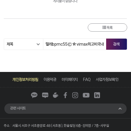
게시물이 없습니다.
목록
카
네
네
페
인
유
링
카
이
이
이
스
튜
크
개인정보처리방침
이용약관
마이페이지
FAQ
사업자정보확인
오
버
버
스
타
브
드
톡
블
카
북
그
인
로
페
램
그
관련 사이트
주소 : 서울시 서초구 서초중앙로 48 (서초동), 한솔빌딩 6층-강의장 / 7층-사무실