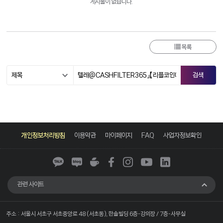
게시물이 없습니다.
목록
카
네
네
페
인
유
링
카
이
이
이
스
튜
크
개인정보처리방침
이용약관
마이페이지
FAQ
사업자정보확인
오
버
버
스
타
브
드
톡
블
카
북
그
인
로
페
램
그
관련 사이트
주소 : 서울시 서초구 서초중앙로 48 (서초동), 한솔빌딩 6층-강의장 / 7층-사무실