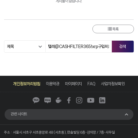
게시물이 없습니다.
목록
카
네
네
페
인
유
링
카
이
이
이
스
튜
크
개인정보처리방침
이용약관
마이페이지
FAQ
사업자정보확인
오
버
버
스
타
브
드
톡
블
카
북
그
인
로
페
램
그
관련 사이트
주소 : 서울시 서초구 서초중앙로 48 (서초동), 한솔빌딩 6층-강의장 / 7층-사무실