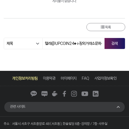
게시물이 없습니다.
목록
카
네
네
페
인
유
링
카
이
이
이
스
튜
크
개인정보처리방침
이용약관
마이페이지
FAQ
사업자정보확인
오
버
버
스
타
브
드
톡
블
카
북
그
인
로
페
램
그
관련 사이트
주소 : 서울시 서초구 서초중앙로 48 (서초동), 한솔빌딩 6층-강의장 / 7층-사무실