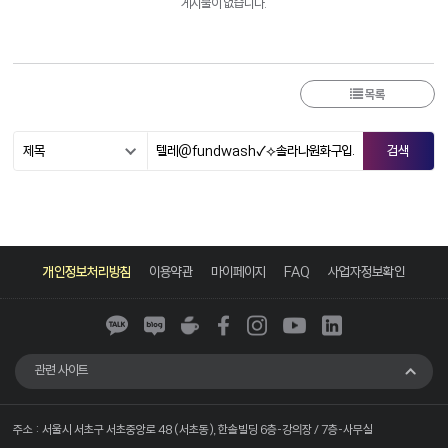
게시물이 없습니다.
목록
카
네
네
페
인
유
링
카
이
이
이
스
튜
크
개인정보처리방침
이용약관
마이페이지
FAQ
사업자정보확인
오
버
버
스
타
브
드
톡
블
카
북
그
인
로
페
램
그
관련 사이트
주소 : 서울시 서초구 서초중앙로 48 (서초동), 한솔빌딩 6층-강의장 / 7층-사무실