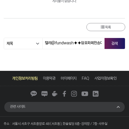
게시물이 없습니다.
목록
카
네
네
페
인
유
링
카
이
이
이
스
튜
크
개인정보처리방침
이용약관
마이페이지
FAQ
사업자정보확인
오
버
버
스
타
브
드
톡
블
카
북
그
인
로
페
램
그
관련 사이트
주소 : 서울시 서초구 서초중앙로 48 (서초동), 한솔빌딩 6층-강의장 / 7층-사무실