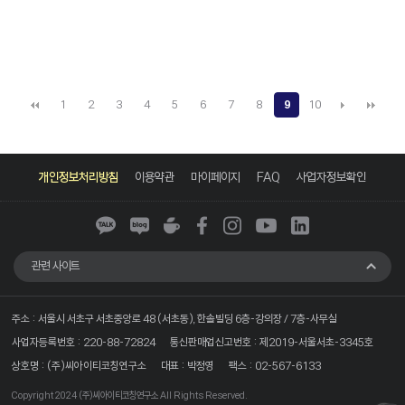
1
2
3
4
5
6
7
8
9
10
카
네
네
페
인
유
링
카
이
이
이
스
튜
크
개인정보처리방침
이용약관
마이페이지
FAQ
사업자정보확인
오
버
버
스
타
브
드
톡
블
카
북
그
인
로
페
램
그
관련 사이트
주소 : 서울시 서초구 서초중앙로 48 (서초동), 한솔빌딩 6층-강의장 / 7층-사무실
사업자등록번호 : 220-88-72824
통신판매업신고번호 : 제2019-서울서초-3345호
상호명 : (주)씨아이티코칭연구소
대표 : 박정영
팩스 : 02-567-6133
Copyright 2024
(주)씨아이티코칭연구소
All Rights Reserved.