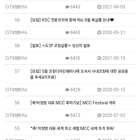
CiT코칭연구소
6443
2021-04-03
59
[모집] KSC 전문코치와 함께 하는 6월 북살롱 안내♥
CiT코칭연구소
6443
2020-05-21
58
[발표] <도전! 코칭살롱> 당선자 발표
CiT코칭연구소
6435
2021-05-10
57
[모집] 5월 코칭디자인웨비나에 오셔서 사내코칭에 대한 궁금증
을 푸세요!(무료)
CiT코칭연구소
6429
2020-05-15
56
[축!박정영 대표 MCC 축하기념] MCC Festival 개최
CiT코칭연구소
6412
2020-07-02
55
*축! 박정영 대표 세계 최고 레벨 MCC 국제 자격 취득!