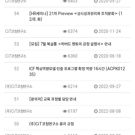
CiT코칭연구소
6403
2020-05-27
54
[HR세미나] 21차 Preview <상시성과관리와 조직문화> (1
2/8, 화)
CiT코칭연구소
6374
2020-11-24
53
[모집] 7월 북살롱 <하버드 멘토의 감정 설명서> 안내
CiT코칭연구소
6360
2020-06-18
52
ICF 핵심역량모델 인증 프로그램 확정 역량 16시간 (ACPK012
35)
(주)CiT코칭연구소
6214
2022-09-27
51
[문의처] 교육 과정별 담당 안내
(주)CiT코칭연구소
6197
2022-08-08
50
(주)CiT코칭연구소 윤리 규정