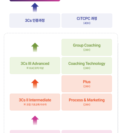
교육
Basic
면대
(20H)
일대
※
온라
코칭
3Cs
교육
면대
입문자
3Cs 
3Cs
그룹코
II
교육
Intermediate
(사
Process
3Cs 
&
Marketing
전문
세련
(24H)
교육
Plus
(사
(24H)
3Cs I
※
핵심
코칭
교육