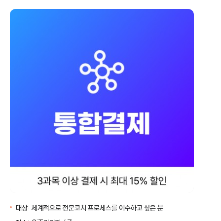
취
위
소
시
리
스
트
대상:
체계적으로 전문코치 프로세스를 이수하고 싶은 분