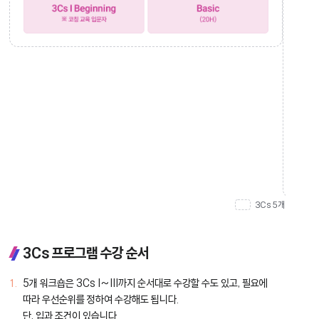
기초교육
(사
이수자
3Cs 
3Cs
코칭
III
전문
Advanced
교육
Coaching
(사
Technology
3Cs 
(24H)
코칭
교육
Group
(사
Coaching
(24H)
3Cs 5개 과정 통
※
KAC코치
3Cs 프로그램 수강 순서
이상
5개 워크숍은 3Cs I~III까지 순서대로 수강할 수도 있고, 필요에
따라 우선순위를 정하여 수강해도 됩니다.
3Cs
단, 입과 조건이 있습니다.