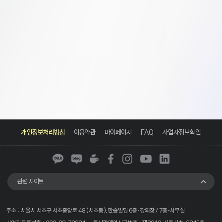
카
네
네
페
인
유
링
카
이
이
이
스
튜
크
개인정보처리방침
이용약관
마이페이지
FAQ
사업자정보확인
오
버
버
스
타
브
드
톡
블
카
북
그
인
로
페
램
그
관련 사이트
주소 : 서울시 서초구 서초중앙로 48 (서초동), 한솔빌딩 6층-강의장 / 7층-사무실