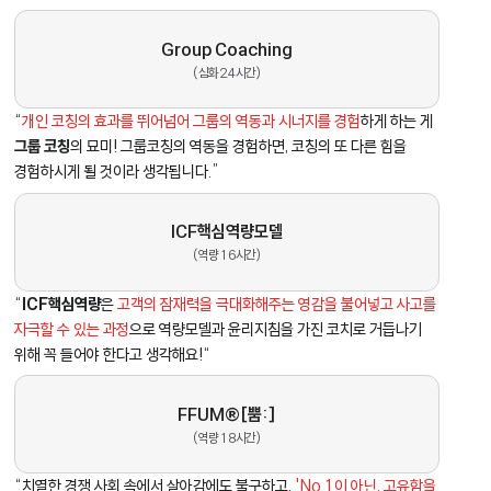
Group Coaching
(심화 24시간)
“
개인 코칭의 효과를 뛰어넘어 그룹의 역동과 시너지를 경험
하게 하는 게
그룹 코칭
의 묘미! 그룹코칭의 역동을 경험하면, 코칭의 또 다른 힘을
경험하시게 될 것이라 생각됩니다.”
ICF핵심역량모델
(역량 16시간)
“
ICF핵심역량
은
고객의 잠재력을 극대화해주는 영감을 불어넣고 사고를
자극할 수 있는 과정
으로 역량모델과 윤리지침을 가진 코치로 거듭나기
위해 꼭 들어야 한다고 생각해요!“
FFUM®[뿜:]
(역량 18시간)
“치열한 경쟁 사회 속에서 살아감에도 불구하고,
'No.1이 아닌, 고유함을