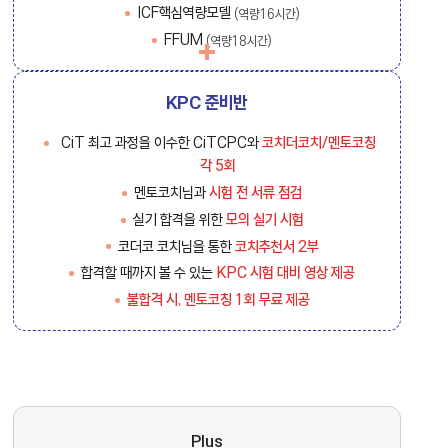
ICF핵심역량모델
(역량16시간)
FFUM
(역량18시간)
KPC 준비반
CiT 최고 과정을 이수한 CiTCPC와
코치더코치/멘토코칭
각 5회
멘토코치님과
시험 전 서류 점검
실기 합격을 위한
모의 실기 시험
코더코 코치님을 통한
코치추천서 2부
합격할 때까지 볼 수 있는
KPC 시험 대비 영상 제공
불합격 시, 멘토코칭 1회 무료 제공
Plus