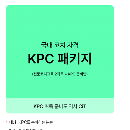
취
위
소
시
리
스
트
대상:
KPC를 준비하는 분들