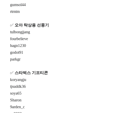
gumsol44
rtrntm
✅
오아 탁상용 선풍기
tulbongjjang
fourbelieve
hagn1230
godot91
parkgr
✅
스타벅스 기프티콘
koryangju
tjsuddk36
soya65
Sharon
9arden_c